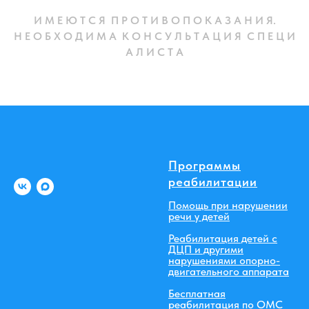
И М Е Ю Т С Я П Р О Т И В О П О К А З А Н И Я.
Н Е О Б Х О Д И М А К О Н С У Л Ь Т А Ц И Я С П Е Ц И
А Л И С Т А
Программы
реабилитации
Помощь при нарушении
речи у детей
Реабилитация детей с
ДЦП и другими
нарушениями опорно-
двигательного аппарата
Бесплатная
реабилитация по ОМС