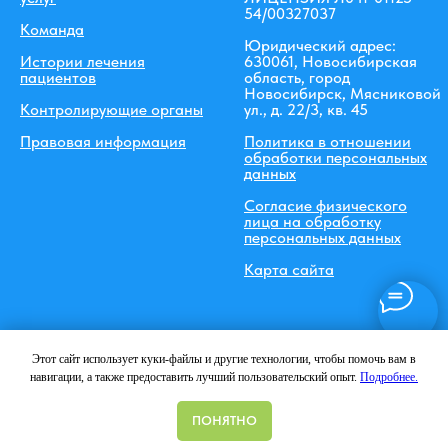
54/00327037
Команда
Юридический адрес:
Истории лечения
630061, Новосибирская
пациентов
область, город
Новосибирск, Мясниковой
Контролирующие органы
ул., д. 22/3, кв. 45
Правовая информация
Политика в отношении
обработки персональных
данных
Согласие физического
лица на обработку
персональных данных
Карта сайта
Этот сайт использует куки-файлы и другие технологии, чтобы помочь вам в
Вся информация, включая цены, предоставлена для ознакомления и не является
навигации, а также предоставить лучший пользовательский опыт.
Подробнее.
публичной офертой (ст.435 ГК РФ, cт. 437 ГК РФ).
Программы
Китайская
Все
ПОНЯТНО
реабилитации
реабилитация
услуги