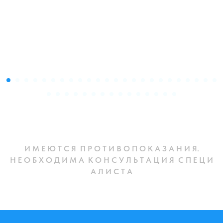
И М Е Ю Т С Я П Р О Т И В О П О К А З А Н И Я.
Н Е О Б Х О Д И М А К О Н С У Л Ь Т А Ц И Я С П Е Ц И
А Л И С Т А