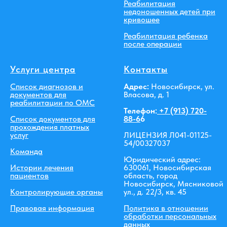
Реабилитация
недоношенных детей при
кривошее
Реабилитация ребенка
после операции
Услуги центра
Контакты
Список диагнозов и
Адрес:
Новосибирск, ул.
документов для
Власова, д. 1
реабилитации по ОМС
Телефон:
+7 (913) 720-
Список документов для
88-6
6
прохождения платных
услуг
ЛИЦЕНЗИЯ Л041-01125-
54/00327037
Команда
Юридический адрес:
Истории лечения
630061, Новосибирская
пациентов
область, город
Новосибирск, Мясниковой
Контролирующие органы
ул., д. 22/3, кв. 45
Правовая информация
Политика в отношении
обработки персональных
данных