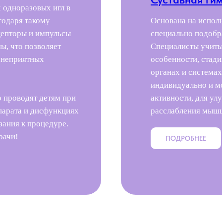
 одноразовых игл в
годаря такому
Основана на испол
епторы и импульсы
специально подобр
ы, что позволяет
Специалисты учиты
и неприятных
особенности, стади
органах и система
индивидуально и м
 проводят детям при
активности, для у
парата и дисфункциях
расслабления мышц
зания к процедуре.
рачи!
ПОДРОБНЕЕ