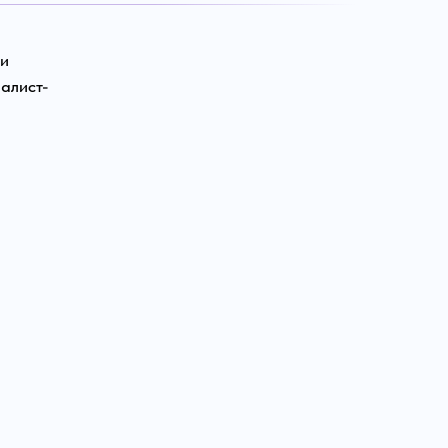
ии
алист-