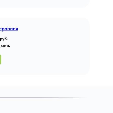
ераппия
руб.
 мин.