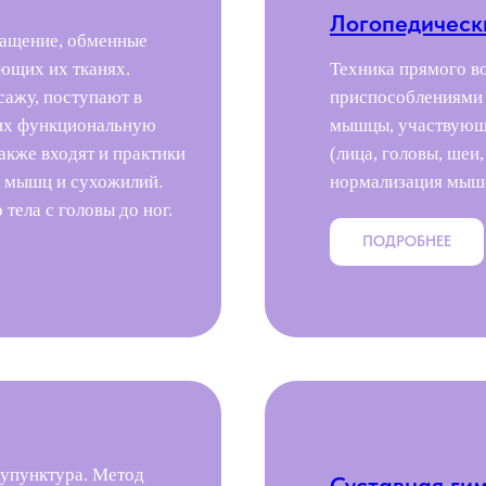
Логопедическ
ращение, обменные
ющих их тканях.
Техника прямого в
сажу, поступают в
приспособлениями 
 их функциональную
мышцы, участвующи
акже входят и практики
(лица, головы, шеи,
к мышц и сухожилий.
нормализация мыш
тела с головы до ног.
ПОДРОБНЕЕ
купунктура. Метод
Суставная ги