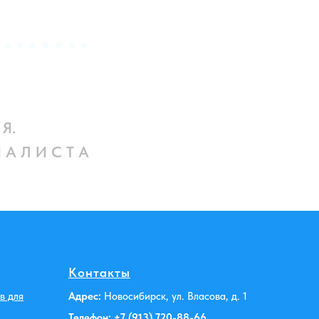
 Я.
 А Л И С Т А
Контакты
в для
Адрес:
Новосибирск, ул. Власова, д. 1
Телефон:
+7 (913) 720-88-6
6