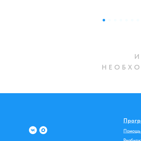
И 
Н Е О Б Х О
Прогр
Помощь 
Реабили