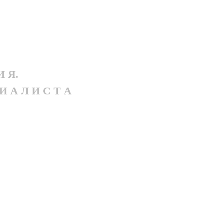
И Я.
И А Л И С Т А