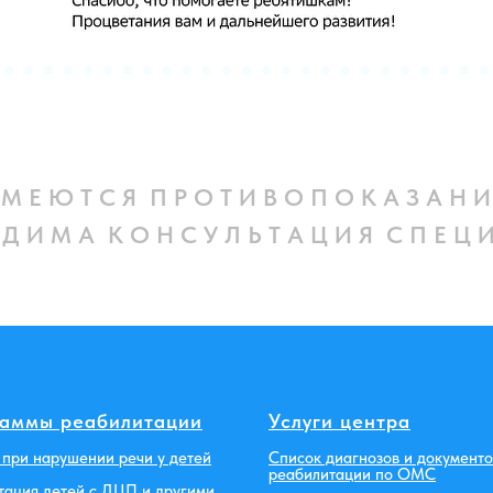
М Е Ю Т С Я П Р О Т И В О П О К А З А Н И
 Д И М А К О Н С У Л Ь Т А Ц И Я С П Е Ц И
аммы реабилитации
Услуги центра
при нарушении речи у детей
Список диагнозов и документо
реабилитации по ОМС
тация детей с ДЦП и другими