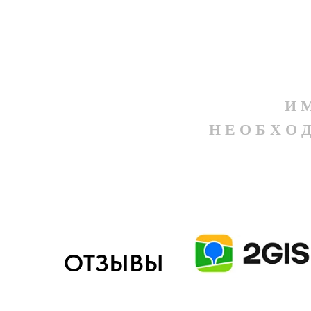
И М
Н Е О Б Х О 
ОТЗЫВЫ