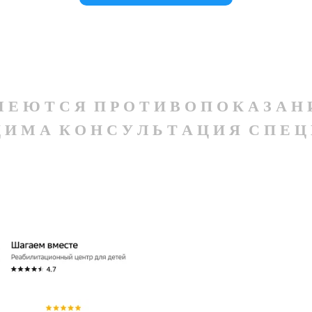
 Е Ю Т С Я П Р О Т И В О П О К А З А Н 
Д И М А К О Н С У Л Ь Т А Ц И Я С П Е Ц 