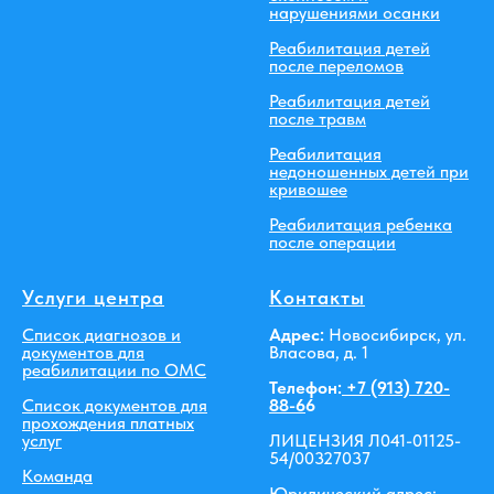
нарушениями осанки
Реабилитация детей
после переломов
Реабилитация детей
после травм
Реабилитация
недоношенных детей при
кривошее
Реабилитация ребенка
после операции
Услуги центра
Контакты
Список диагнозов и
Адрес:
Новосибирск, ул.
документов для
Власова, д. 1
реабилитации по ОМС
Телефон:
+7 (913) 720-
Список документов для
88-6
6
прохождения платных
услуг
ЛИЦЕНЗИЯ Л041-01125-
54/00327037
Команда
Юридический адрес: