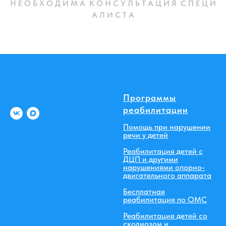
Н Е О Б Х О Д И М А К О Н С У Л Ь Т А Ц И Я С П Е Ц И
А Л И С Т А
Программы
реабилитации
Помощь при нарушении
речи у детей
Реабилитация детей с
ДЦП и другими
нарушениями опорно-
двигательного аппарата
Бесплатная
реабилитация по ОМС
Реабилитация детей со
сколиозом и