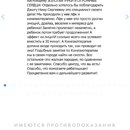
И М Е Ю Т С Я П Р О Т И В О П О К А З А Н И Я.