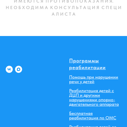
И М Е Ю Т С Я П Р О Т И В О П О К А З А Н И Я.
Н Е О Б Х О Д И М А К О Н С У Л Ь Т А Ц И Я С П Е Ц И
А Л И С Т А
Программы
реабилитации
Помощь при нарушении
речи у детей
Реабилитация детей с
ДЦП и другими
нарушениями опорно-
двигательного аппарата
Бесплатная
реабилитация по ОМС
Реабилитация детей со