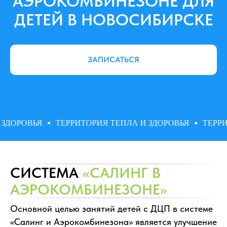
АЭРОКОМБИНЕЗОНЕ ДЛЯ
ДЕТЕЙ В НОВОСИБИРСКЕ
ЗАПИСАТЬСЯ
ДОРОВЬЯ
ТЕРРИТОРИЯ ТЕПЛА И ЗДОРОВЬЯ
ТЕРРИТ
СИСТЕМА
«САЛИНГ В
АЭРОКОМБИНЕЗОНЕ»
Основной целью занятий детей с ДЦП в системе
«Салинг и Аэрокомбинезона» является улучшение