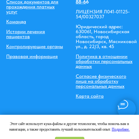
Список документов для
88-6
6
прохождения платных
услуг
ЛИЦЕНЗИЯ Л041-01125-
54/00327037
Команда
Юридический адрес:
Истории лечения
630061, Новосибирская
пациентов
область, город
Новосибирск, Мясниковой
Контролирующие органы
ул., д. 22/3, кв. 45
Правовая информация
Политика в отношении
обработки персональных
данных
Согласие физического
лица на обработку
персональных данных
Карта сайта
Этот сайт использует куки-файлы и другие технологии, чтобы помочь вам в
Вся информация, включая цены, предоставлена для ознакомления и не является
навигации, а также предоставить лучший пользовательский опыт.
Подробнее.
публичной офертой (ст.435 ГК РФ, cт. 437 ГК РФ).