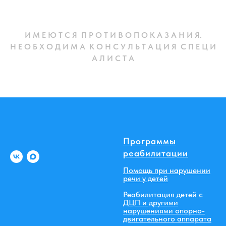
И М Е Ю Т С Я П Р О Т И В О П О К А З А Н И Я.
Н Е О Б Х О Д И М А К О Н С У Л Ь Т А Ц И Я С П Е Ц И
А Л И С Т А
Программы
реабилитации
Помощь при нарушении
речи у детей
Реабилитация детей с
ДЦП и другими
нарушениями опорно-
двигательного аппарата