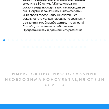
И М Е Ю Т С Я П Р О Т И В О П О К А З А Н И Я.
Н Е О Б Х О Д И М А К О Н С У Л Ь Т А Ц И Я С П Е Ц И
А Л И С Т А