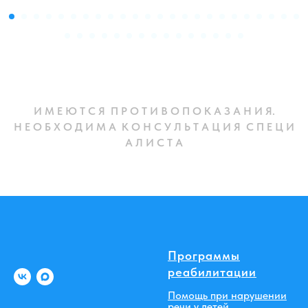
И М Е Ю Т С Я П Р О Т И В О П О К А З А Н И Я.
Н Е О Б Х О Д И М А К О Н С У Л Ь Т А Ц И Я С П Е Ц И
А Л И С Т А
Программы
реабилитации
Помощь при нарушении
речи у детей