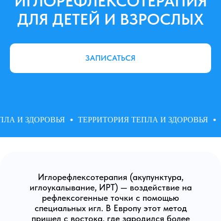
ИГЛОРЕФЛЕКСОТЕРАПИЯ
ДЛЯ ДЕТЕЙ И ВЗРОСЛЫХ
ЗАПИСАТЬСЯ
ЛА И ЗДОРОВЬЯ
ТЕРРИТОРИЯ ТЕПЛА И ЗДОРОВЬЯ
Т
Иглорефлексотерапия (акупунктура,
иглоукалывание, ИРТ) — воздействие на
рефлексогенные точки с помощью
специальных игл. В Европу этот метод
пришел с востока, где зародился более