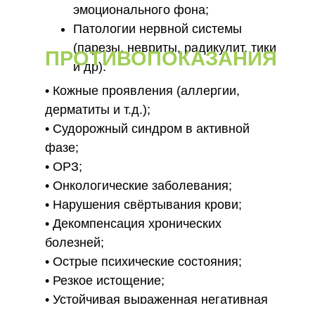
эмоционального фона;
Патологии нервной системы
(парезы, невриты, радикулит, тики
ПРОТИВОПОКАЗАНИЯ
и др).
•⁠ ⁠Кожные проявления (аллергии,
дерматиты и т.д.);
•⁠ ⁠Судорожный синдром в активной
фазе;
•⁠ ⁠⁠ОРЗ;
•⁠ ⁠Онкологические заболевания;
•⁠ ⁠Нарушения свёртывания крови;
•⁠ ⁠Декомпенсация хронических
болезней;
•⁠ ⁠Острые психические состояния;
•⁠ ⁠Резкое истощение;
•⁠ ⁠Устойчивая выраженная негативная