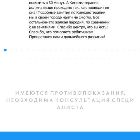
И М Е Ю Т С Я П Р О Т И В О П О К А З А Н И Я.
Н Е О Б Х О Д И М А К О Н С У Л Ь Т А Ц И Я С П Е Ц И
А Л И С Т А