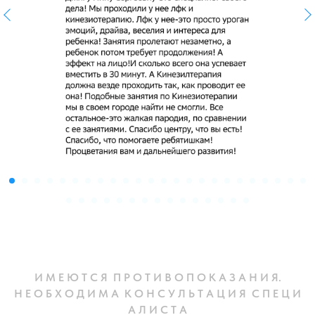
И М Е Ю Т С Я П Р О Т И В О П О К А З А Н И Я.
Н Е О Б Х О Д И М А К О Н С У Л Ь Т А Ц И Я С П Е Ц И
А Л И С Т А