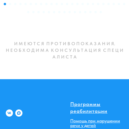
И М Е Ю Т С Я П Р О Т И В О П О К А З А Н И Я.
Н Е О Б Х О Д И М А К О Н С У Л Ь Т А Ц И Я С П Е Ц И
А Л И С Т А
Программы
реабилитации
Помощь при нарушении
речи у детей